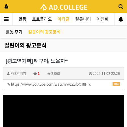
드컬리지
활동
포트폴리오
아티클
컬뮤니티
애인회
신입 
활동 후기
컬둥이의 광고분석
컬린이의 광고분석
[광고역기획] 태구야, 노올자~
P38박지영
1
2,068
2025.11.02 22:26
https://www.youtube.com/watch?v=zZuf5OY8Hrc
814