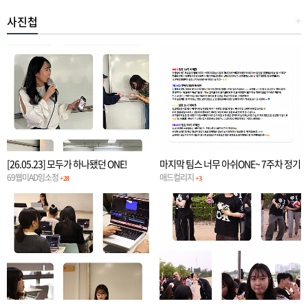
사진첩
+
[26.05.23] 모두가 하나됐던 ONE!
마지막 팀스 너무 아쉬ONE~ 7주차 정기
일정
69웹미AD임소정
애드컬리지
+28
+3