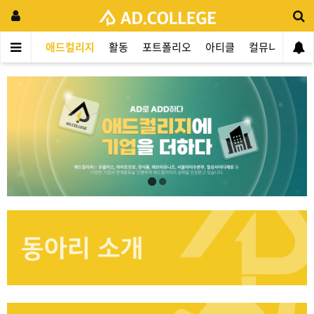
애드컬리지
활동
포트폴리오
아티클
컬뮤니티
애