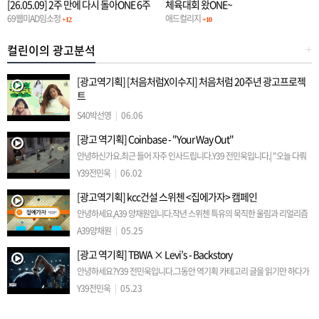
[26.05.09] 2주 만에 다시 돌아ONE 6주
체육대회 왔ONE~
차 정기일정
69웹미AD임소정
애드컬리지
+12
+10
컬린이의 광고분석
+
[광고역기획] [처음처럼X이수지] 처음처럼 20주년 광고프로젝
트
안녕하세요 S40 박선영입니다.유튜브에서 우연히 보고 완전 빠진 광고를 소
S40박선영
|
06.06
개해보려고 하는데요,'[처음처럼X이수지] 처음처럼 20주년 광고프로젝트'
[광고 역기획] Coinbase - "Your Way Out"
입니다.2주 전에 유튜브에 첫 개시 되었는데, 벌써 1000만 조회수…
안녕하신가요.최근 들어 자주 인사드립니다.Y39 전민욱입니다.| "오늘 다뤄
볼 광고는.."몇 달 전 인스타그램을 하다가, 즐겨보던 Hypebeast 계정에서
Y39전민욱
|
06.02
우연히 접하게 된 영상인데요.눈길을 사로잡는 표현과 감동적…
[광고역기획] kcc건설 스위첸 <집에가자> 캠페인
안녕하세요,A39 양채원입니다.작년 스위첸 특유의 묵직한 울림과 리얼리즘
이 돋보이는 TVCF가 공개되었습니다.아직까지도 많은 사람들의 공감을 얻
A39양채원
|
05.25
고 있는KCC건설 스위첸의 명작 TVCF, 2025년 캠페인 <집…
[광고 역기획] TBWA × Levi’s - Backstory
안녕하세요?Y39 전민욱입니다.그동안 역기획 카테고리 글을 읽기만 하다가
제가 작성해보는 날이 오네요.각설하고 시작하겠습니다.Levi’s가 TBWA와
Y39전민욱
|
05.23
함께 전개한 ‘Behind Every Original’ 캠페인 광…