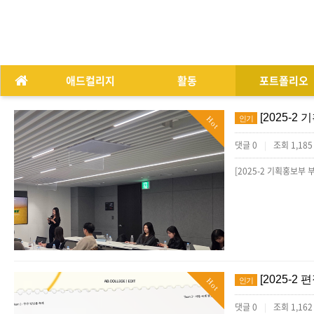
애드컬리지
활동
포트폴리오
[2025-
인기
Hot
댓글 0
조회 1,18
|
[2025-2
인기
Hot
댓글 0
조회 1,16
|