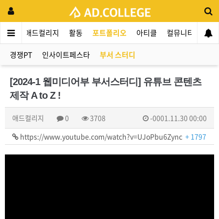
애드컬리지
활동
포트폴리오
아티클
컬뮤니티
애인
경쟁PT
인사이트페스타
부서 스터디
[2024-1 웹미디어부 부서스터디] 유튜브 콘텐츠
제작 A to Z !
애드컬리지
0
3708
-0001.11.30 00:00
https://www.youtube.com/watch?v=UJoPbu6Zync
+ 1797