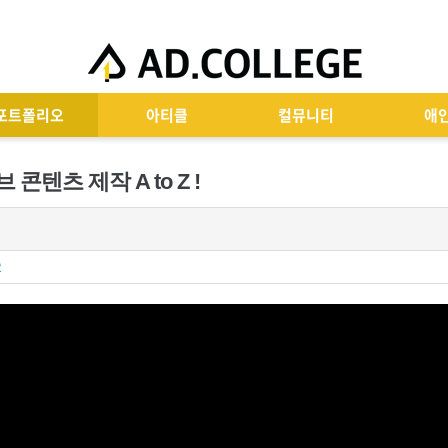
포트폴리오
아티클
컬뮤니티
애
콘텐츠 제작 A to Z !
2