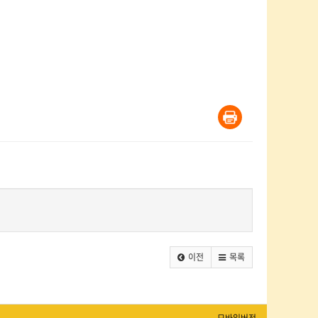
이전
목록