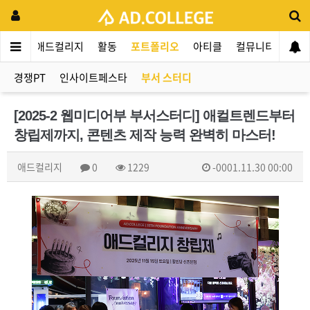
애드컬리지
활동
포트폴리오
아티클
컬뮤니티
애인
경쟁PT
인사이트페스타
부서 스터디
[2025-2 웹미디어부 부서스터디] 애컬트렌드부터
창립제까지, 콘텐츠 제작 능력 완벽히 마스터!
애드컬리지
0
1229
-0001.11.30 00:00