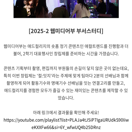
[2025-2 웹미디어부 부서스터디]
웹미디어부는 애드컬리지의 숏폼 정기 콘텐츠인 애컬트렌드를 진행함과 더
불어, 2학기 대표행사인 창립제를 준비하는 시간을 가졌습니다.
콘텐츠 기획부터 촬영, 편집까지 부원들의 손길이 닿지 않은 곳이 없는데요,
특히 이번 창립제는 '컬:잇지'라는 주제에 맞게 팀마다 2분의 선배님과 함께
촬영하게 되어 활동기수와 명예기수 선배님을 잇는 연결고리를 만들고,
애드컬리지를 경험한 모두가 즐길 수 있는 재미있는 콘텐츠를 제작할 수 있
었습니다.
아래 링크에서 결과물을 확인해 주세요!
https://youtube.com/playlist?list=PLAJa4tJ5iP7IgaURUdkS90Iiw
eKXXFw66&si=6Y_wfwUQ4b25DRnz