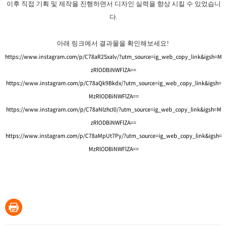
이후 직접 기획 및 제작을 진행하면서 디자인 실력을 향상 시킬 수 있었습니
다.
아래 링크에서 결과물을 확인해보세요!
https://www.instagram.com/p/C78aR2Sxalv/?utm_source=ig_web_copy_link&igsh=M
zRlODBiNWFlZA==
https://www.instagram.com/p/C78aQk9Bkdx/?utm_source=ig_web_copy_link&igsh=
MzRlODBiNWFlZA==
https://www.instagram.com/p/C78aNlzhcI0/?utm_source=ig_web_copy_link&igsh=M
zRlODBiNWFlZA==
https://www.instagram.com/p/C78aMpUt7Py/?utm_source=ig_web_copy_link&igsh=
MzRlODBiNWFlZA==