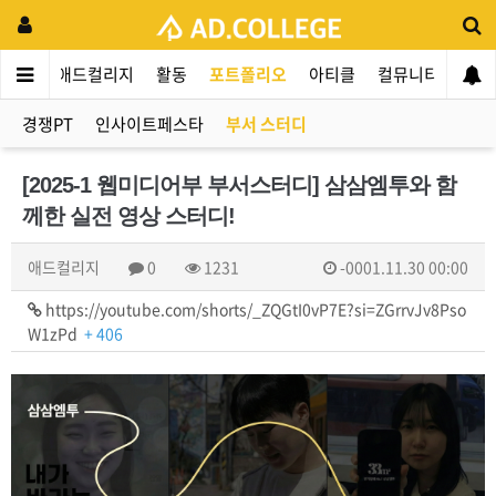
애드컬리지
활동
포트폴리오
아티클
컬뮤니티
애인
경쟁PT
인사이트페스타
부서 스터디
[2025-1 웹미디어부 부서스터디] 삼삼엠투와 함
께한 실전 영상 스터디!
애드컬리지
0
1231
-0001.11.30 00:00
https://youtube.com/shorts/_ZQGtI0vP7E?si=ZGrrvJv8Pso
W1zPd
+ 406