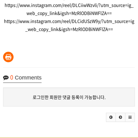
https://www.instagram.com/reel/DLCiiwWzvli/?utm_source=ig_
web_copy_link&igsh=MzRlODBiNWFlZA==
https://www.instagram.com/reel/DLCidUSzW9y/?utm_source=ig
_web_copy_link&igsh=MzRlODBiNWFlZA==
0
Comments
로그인한 회원만 댓글 등록이 가능합니다.