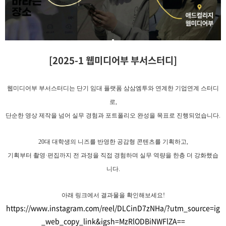
[2025-1 웹미디어부 부서스터디]
웹미디어부 부서스터디는 단기 임대 플랫폼
삼삼엠투
와 연계한 기업연계 스터디
로,
단순한 영상 제작을 넘어
실무 경험과 포트폴리오 완성
을 목표로 진행되었습니다.
20대 대학생의 니즈를 반영한
공감형 콘텐츠
를 기획하고,
기획부터 촬영·편집까지 전 과정을 직접 경험하며
실무 역량을 한층 더 강화
했습
니다.
아래 링크에서 결과물을 확인해보세요!
https://www.instagram.com/reel/DLCinD7zNHa/?utm_source=ig
_web_copy_link&igsh=MzRlODBiNWFlZA==