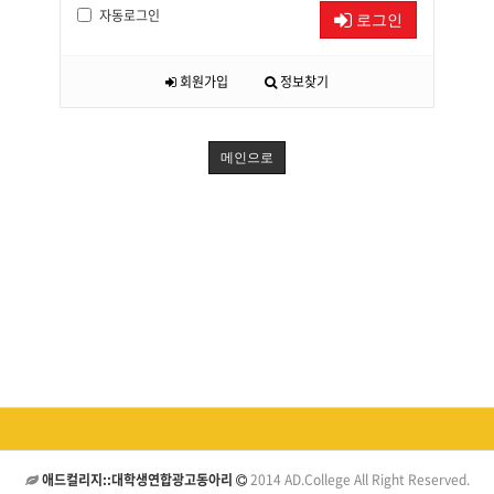
자동로그인
로그인
회원가입
정보찾기
메인으로
애드컬리지::대학생연합광고동아리
2014 AD.College All Right Reserved.