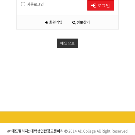
자동로그인
로그인
회원가입
정보찾기
메인으로
애드컬리지::대학생연합광고동아리
2014 AD.College All Right Reserved.