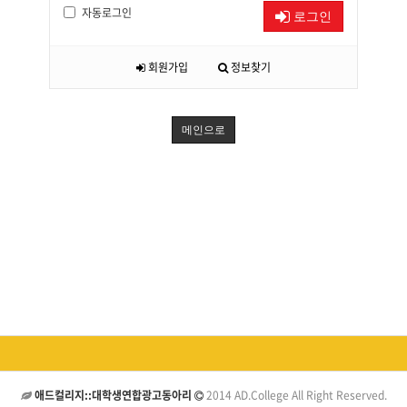
자동로그인
로그인
회원가입
정보찾기
메인으로
애드컬리지::대학생연합광고동아리
2014 AD.College All Right Reserved.