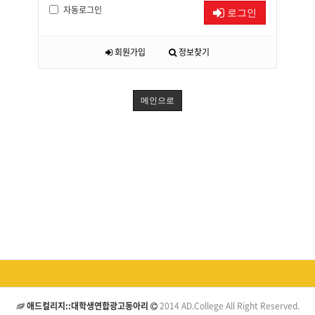
자동로그인
로그인
회원가입
정보찾기
메인으로
애드컬리지::대학생연합광고동아리
2014 AD.College All Right Reserved.