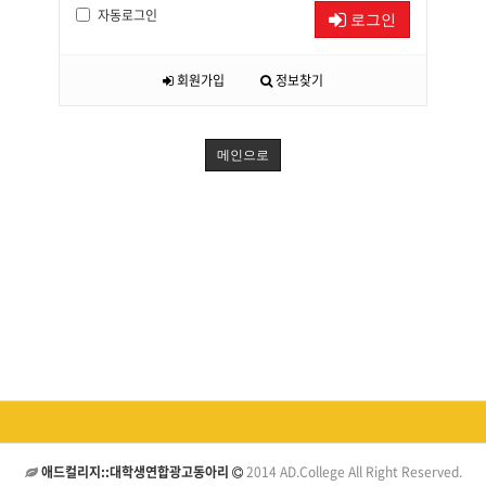
자동로그인
로그인
회원가입
정보찾기
메인으로
애드컬리지::대학생연합광고동아리
2014 AD.College All Right Reserved.