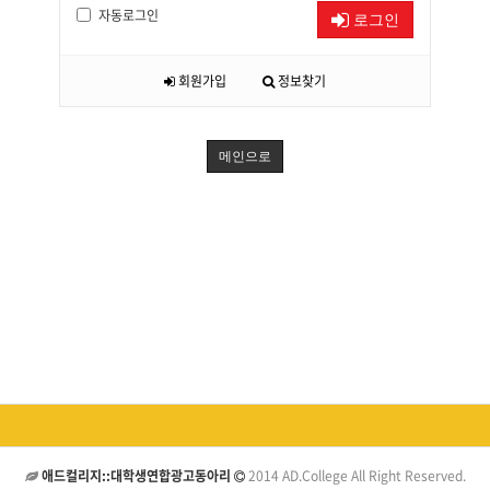
자동로그인
로그인
회원가입
정보찾기
메인으로
애드컬리지::대학생연합광고동아리
2014 AD.College All Right Reserved.